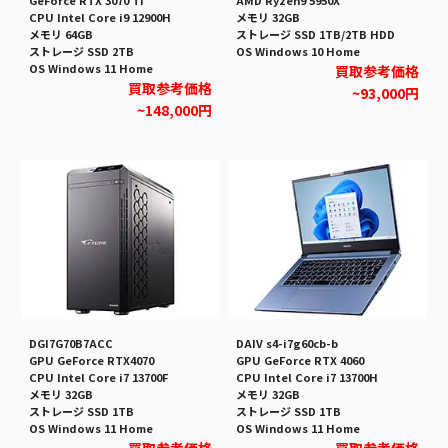
GeForce RTX 3070 Ti
AMD Ryzen9 5950X
CPU Intel Core i9 12900H
メモリ 32GB
メモリ 64GB
ストレージ SSD 1TB/2TB HDD
ストレージ SSD 2TB
OS Windows 10 Home
OS Windows 11 Home
買取参考価格
買取参考価格
~93,000円
~148,000円
DGI7G70B7ACC
DAIV s4-i7g60cb-b
GPU GeForce RTX4070
GPU GeForce RTX 4060
CPU Intel Core i7 13700F
CPU Intel Core i7 13700H
メモリ 32GB
メモリ 32GB
ストレージ SSD 1TB
ストレージ SSD 1TB
OS Windows 11 Home
OS Windows 11 Home