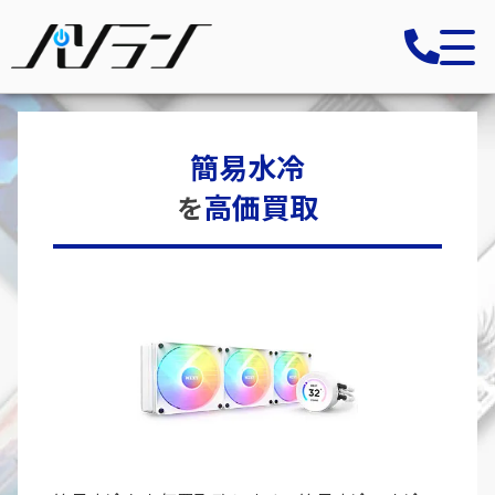
簡易水冷
高価買取
を