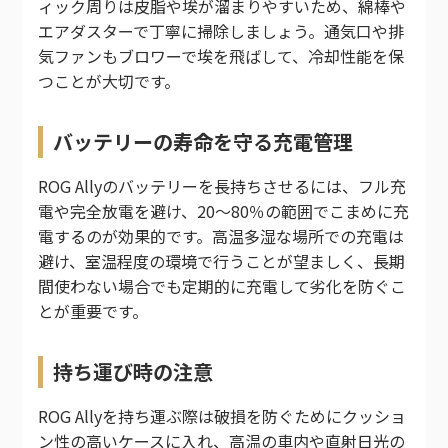
ィック周りは皮脂や埃が溜まりやすいため、綿棒や
エアダスターで丁寧に掃除しましょう。通気口や排
気ファンもブロワーで埃を飛ばして、冷却性能を保
つことが大切です。
バッテリーの寿命を守る充電管理
ROG Allyのバッテリーを長持ちさせるには、フル充
電や完全放電を避け、20〜80％の範囲でこまめに充
電するのが効果的です。高温多湿な場所での充電は
避け、室温程度の環境で行うことが望ましく、長期
間使わない場合でも定期的に充電して劣化を防ぐこ
とが重要です。
持ち運び時の注意
ROG Allyを持ち運ぶ際は破損を防ぐためにクッショ
ン性の高いケースに入れ、高温の車内や直射日光の