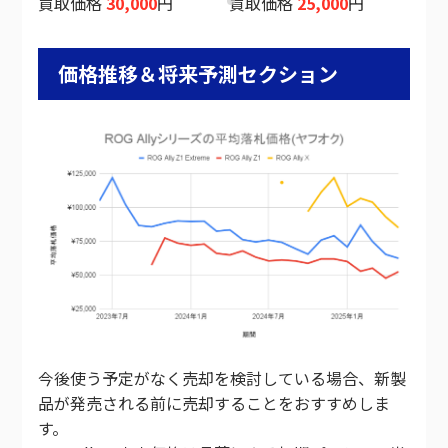
買取価格
30,000
円
買取価格
25,000
円
買
価格推移＆将来予測セクション
今後使う予定がなく売却を検討している場合、新製
品が発売される前に売却することをおすすめしま
す。