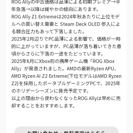
ROG Allyの中古価格は品薄による初期プレミア→半
年急落→以降は緩やかの傾向にあります。
ROG Ally Z1 Extremeは2024年秋あたりに上位モデ
ルへの買い替え需要と Steam Deck OLED 参入によ
る競合圧力もあって下落しました。
2025年2月辺りでPC品薄による影響で、価格が一時
的に上がっていますが、PC品薄が落ち着いてきた春
頃からさらに下落の一途をたどっています。
2025年6月にXbox初の携帯ゲーム機「ROG Xbox
Ally」が発表されました。AMDの最新Ryzen APU、
AMD Ryzen AI Z2 Extreme(下位モデルはAMD Ryzen
Z2)を採用したポータブルゲーミングPCで、2025年
のホリデーシーズンに発売予定です。
以上の理由から使わなくなったROG Allyは早めに売
却することをおすすめします。
お問い合わせ・無料査定はこちら